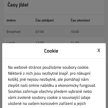
Časy jídel
Jméno
Čas zahájení
Čas ukončení
Breakfast
07:00
10:00
Lunch
12:00
14:30
X
Cookie
Dinner
18:00
20:00
Na webové stránce používáme soubory cookie.
Pracovní doba
Některé z nich jsou nezbytné (např. pro nákupní
košík), jiné nejsou nezbytné, ale pomáhají nám
zlepšit naši online nabídku a ekonomicky fungovat.
Otevírací doba
Donáška
Vyzvednutí
Souhlas zahrnuje všechny předem vybrané nebo
pondělí
ZAVŘENO
ZAVŘENO
ZAVŘENO
vámi zvolené soubory cookie a související údaje
uložené na vašem koncovém zařízení a jejich
úterý
ZAVŘENO
ZAVŘENO
ZAVŘENO