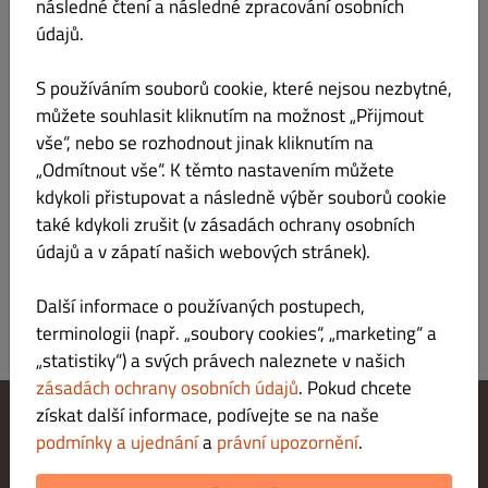
následné čtení a následné zpracování osobních
údajů.
středa
ZAVŘENO
ZAVŘENO
ZAVŘENO
S používáním souborů cookie, které nejsou nezbytné,
čtvrtek
ZAVŘENO
ZAVŘENO
ZAVŘENO
můžete souhlasit kliknutím na možnost „Přijmout
vše“, nebo se rozhodnout jinak kliknutím na
pátek
ZAVŘENO
ZAVŘENO
ZAVŘENO
„Odmítnout vše“. K těmto nastavením můžete
kdykoli přistupovat a následně výběr souborů cookie
sobota
ZAVŘENO
ZAVŘENO
ZAVŘENO
také kdykoli zrušit (v zásadách ochrany osobních
neděle
údajů a v zápatí našich webových stránek).
ZAVŘENO
ZAVŘENO
ZAVŘENO
Další informace o používaných postupech,
terminologii (např. „soubory cookies“, „marketing“ a
„statistiky“) a svých právech naleznete v našich
zásadách ochrany osobních údajů
. Pokud chcete
získat další informace, podívejte se na naše
podmínky a ujednání
a
právní upozornění
.
Změnit nastavení souborů cookie
Kontaktuj nás